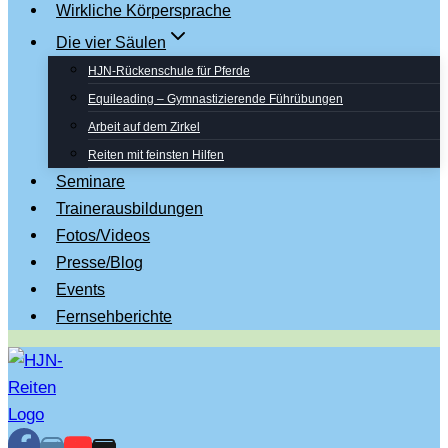
Wirkliche Körpersprache
Die vier Säulen
HJN-Rückenschule für Pferde
Equileading – Gymnastizierende Führübungen
Arbeit auf dem Zirkel
Reiten mit feinsten Hilfen
Seminare
Trainerausbildungen
Fotos/Videos
Presse/Blog
Events
Fernsehberichte