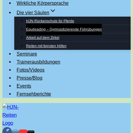
Wirkliche Körpersprache
Die vier Säulen
HJN-Rückenschule für Pferde
Equileading – Gymnastizierende Führübungen
Arbeit auf dem Zirkel
Reiten mit feinsten Hilfen
Seminare
Trainerausbildungen
Fotos/Videos
Presse/Blog
Events
Fernsehberichte